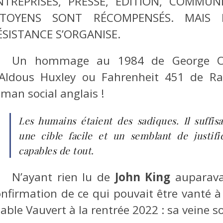
NTREPRISES, PRESSE, ÉDITION, COMMU
ITOYENS SONT RÉCOMPENSÉS. MAIS 
ÉSISTANCE S’ORGANISE.
Un hommage au 1984 de George Or
’Aldous Huxley ou Fahrenheit 451 de R
man social anglais !
Les humains étaient des sadiques. Il suffis
une cible facile et un semblant de justific
capables de tout.
N’ayant rien lu de
John King
auparavan
onfirmation de ce qui pouvait être vanté à
able Vauvert à la rentrée 2022 : sa veine 