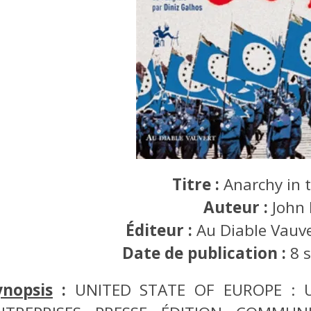
Titre :
Anarchy in t
Auteur :
John 
Éditeur :
Au Diable Vauve
Date de publication :
8 
ynopsis
:
UNITED STATE OF EUROPE : 