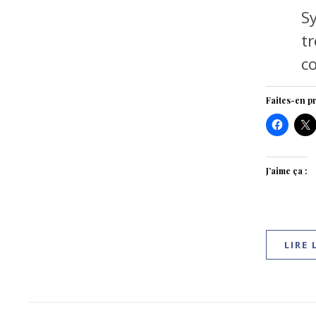
S
t
c
Faites-en pr
J’aime ça :
LIRE 