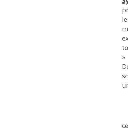
S
p
l
m
e
to
»
D
s
u
c