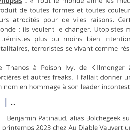
ynopsis
:
« Tout le monde aime les méch
roduit de toutes formes et toutes coule
eurs atrocités pour de viles raisons. Ce
onde : ils veulent le changer. Utopistes
xtrémistes plus ou moins bien intentio
talitaires, terroristes se vivant comme rési
e Thanos à Poison Ivy, de Killmonger 
orcières et autres freaks, il fallait donne
n nom en hommage à son leader incontest
…
Benjamin Patinaud, alias Bolchegeek sur
e printemps 2023 chez Au Diable Vauvert un 