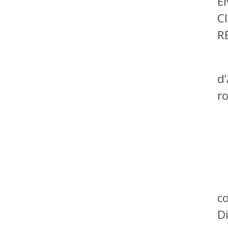
E
C
R
d
ro
c
Di