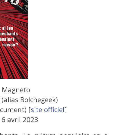
e Magneto
(alias Bolchegeek)
ocument) [
site officiel
]
:
6 avril 2023