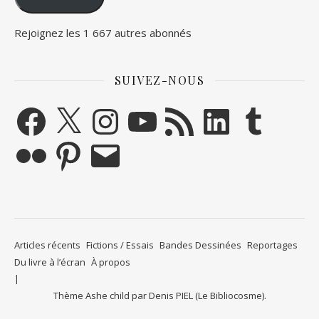
Rejoignez les 1 667 autres abonnés
SUIVEZ-NOUS
Facebook
X
Instagram
YouTube
Flux RSS
LinkedIn
Tumblr
Flickr
Pinterest
E-mail
Articles récents
Fictions / Essais
Bandes Dessinées
Reportages
Du livre à l’écran
À propos
Thème Ashe child par
Denis PIEL (Le Bibliocosme)
.