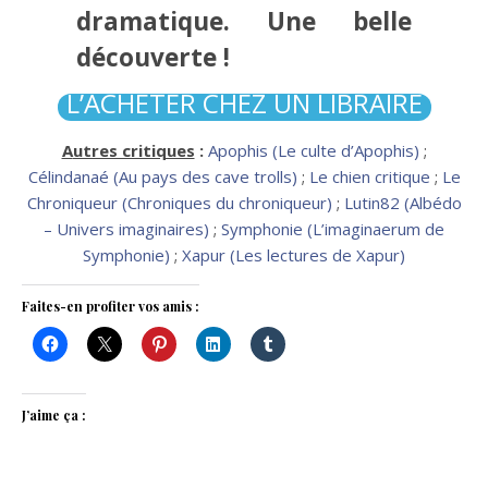
dramatique. Une belle
découverte !
L’ACHETER CHEZ UN LIBRAIRE
Autres critiques
:
Apophis (Le culte d’Apophis)
;
Célindanaé (Au pays des cave trolls)
;
Le chien critique
;
Le
Chroniqueur (Chroniques du chroniqueur)
;
Lutin82 (Albédo
– Univers imaginaires)
;
Symphonie (L’imaginaerum de
Symphonie)
;
Xapur (Les lectures de Xapur)
Faites-en profiter vos amis :
J’aime ça :