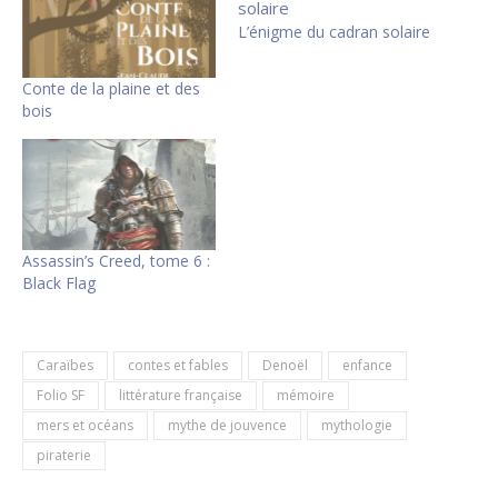
L’énigme du cadran solaire
Conte de la plaine et des
bois
Assassin’s Creed, tome 6 :
Black Flag
Caraïbes
contes et fables
Denoël
enfance
Folio SF
littérature française
mémoire
mers et océans
mythe de jouvence
mythologie
piraterie