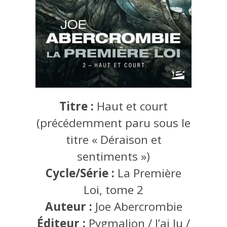
Titre :
Haut et court
(précédemment paru sous le
titre « Déraison et
sentiments »)
Cycle/Série :
La Première
Loi, tome 2
Auteur :
Joe Abercrombie
Éditeur :
Pygmalion / J’ai lu /