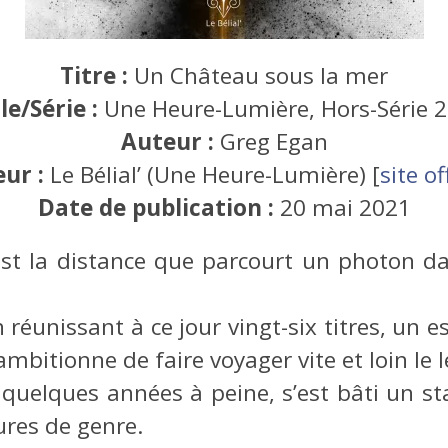
Titre :
Un Château sous la mer
le/Série :
Une Heure-Lumière, Hors-Série 
Auteur :
Greg Egan
eur :
Le Bélial’ (Une Heure-Lumière) [
site of
Date de publication :
20 mai 2021
est la distance que parcourt un photon da
 réunissant à ce jour vingt-six titres, un e
mbitionne de faire voyager vite et loin le l
e quelques années à peine, s’est bâti un s
ures de genre.