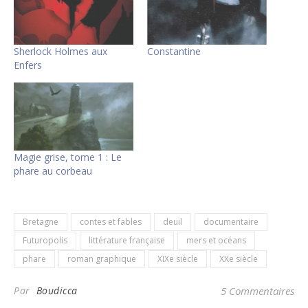
Sherlock Holmes aux
Constantine
Enfers
Magie grise, tome 1 : Le
phare au corbeau
Bretagne
contes et fables
deuil
documentaire
Futuropolis
littérature française
mers et océans
phare
roman graphique
XIXe siècle
XXe siècle
Par
Boudicca
5 Commentaires