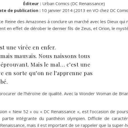
Éditeur :
Urban Comics (DC Renaissance)
ate de publication :
10 janvier 2014 (2013 en VO chez DC Comi
ante Reine des Amazones à conclure un marché avec les Dieux qui 
nt en effet de dérober le dernier fils de Zeus, et Orion, le my
st une virée en enfer.
jamais mauvais. Nous naissons tous
et éprouvant. Mais le mal… c’est une
re en sorte qu’on ne l’apprenne pas
bé.
 procurer de l’héroïne de qualité. Avec la Wonder Woman de Bria
n « New 52 » ou « DC Renaissance », est l’occasion de poursui
t partie intégrante du panthéon olympien. Difficile de carac
naissance, mais il est important de se rappeler que la super-