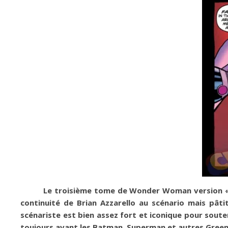
Le troisième tome de Wonder Woman version « 
continuité de Brian Azzarello au scénario mais pâti
scénariste est bien assez fort et iconique pour sout
toujours avant les Batman, Superman et autres Green