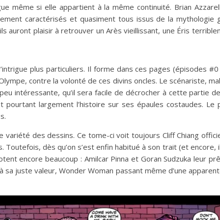
e même si elle appartient à la même continuité. Brian Azzarello 
ent caractérisés et quasiment tous issus de la mythologie gr
ls auront plaisir à retrouver un Arès vieillissant, une Éris terri
d’intrigue plus particuliers. Il forme dans ces pages (épisodes 
’Olympe, contre la volonté de ces divins oncles. Le scénariste, m
 intéressante, qu’il sera facile de décrocher à cette partie de l’
nt pourtant largement l’histoire sur ses épaules costaudes. Le 
s.
de variété des dessins. Ce tome-ci voit toujours Cliff Chiang offi
Toutefois, dès qu’on s’est enfin habitué à son trait (et encore, i
tent encore beaucoup : Amilcar Pinna et Goran Sudzuka leur prête
e à sa juste valeur, Wonder Woman passant même d’une apparente