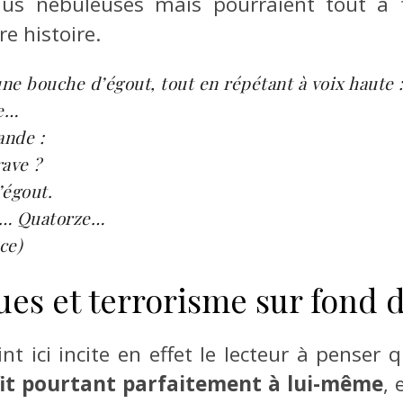
 nébuleuses mais pourraient tout à fa
re histoire.
une bouche d’égout, tout en répétant à voix haute 
e…
ande :
ave ?
’égout.
e… Quatorze…
ce)
ues et terrorisme sur fond d
nt ici incite en effet le lecteur à penser 
fit pourtant parfaitement à lui-même
, 