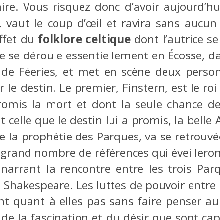
ire. Vous risquez donc d’avoir aujourd’hu
, vaut le coup d’œil et ravira sans aucu
ffet du
folklore celtique
dont l’autrice s
ire se déroule essentiellement en Écosse, d
s de Féeries, et met en scène deux person
 le destin. Le premier, Finstern, est le ro
romis la mort et dont la seule chance de
 celle que le destin lui a promis, la bell
 de la prophétie des Parques, va se retrouv
rand nombre de références qui éveilleron
 narrant la rencontre entre les trois Parq
 Shakespeare. Les luttes de pouvoir entre 
nt quant à elles pas sans faire penser a
 de la fascination et du désir que sont cap