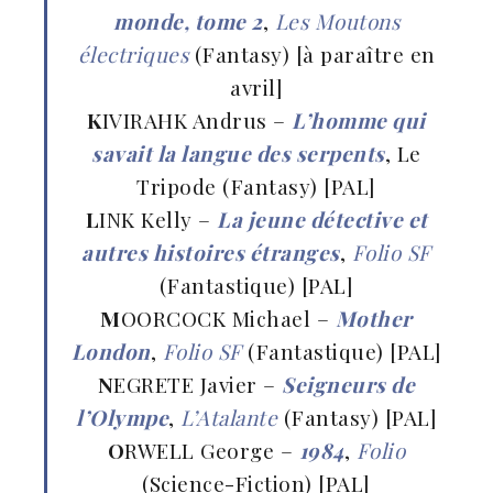
monde, tome 2
,
Les Moutons
électriques
(Fantasy) [à paraître en
avril]
K
IVIRAHK Andrus –
L’homme qui
savait la langue des serpents
, Le
Tripode (Fantasy) [PAL]
L
INK Kelly –
La jeune détective et
autres histoires étranges
,
Folio SF
(Fantastique) [PAL]
M
OORCOCK Michael –
Mother
London
,
Folio SF
(Fantastique) [PAL]
N
EGRETE Javier –
Seigneurs de
l’Olympe
,
L’Atalante
(Fantasy) [PAL]
O
RWELL George –
1984
,
Folio
(Science-Fiction) [PAL]