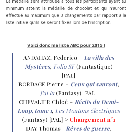
La médaille sera attribuée à tous les participants ayant au
minimum atteint la médaille de chocolat et qui n’auront
effectué au maximum que 3 changements par rapport à la
liste initiale qu’ils se seront fixés lors de l’inscription.
Voici donc ma liste ABC pour 2015 !
A
NDAHAZI Federico –
La villa des
Mystères
,
Folio SF
(Fantastique)
[PAL]
B
ORDAGE Pierre –
Ceux qui sauront
,
J’ai lu
(Fantasy) [PAL]
C
HEVALIER Chloé –
Récits du Demi-
Loup, tome 1
,
Les Moutons électriques
(Fantasy) [PAL]
>
Changement n°1
D
AY Thomas–
Rêves de guerre
,