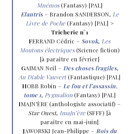
Mnémos
(Fantasy) [PAL]
Elantris
– Brandon SANDERSON,
Le
Livre de Poche
(Fantasy) [PAL]
>
Tricherie n°1
F
ERRAND Cédric –
Sovok
,
Les
Moutons électriques
(Science fiction)
[à paraître en février]
G
AIMAN Neil –
Des choses fragiles
,
Au Diable Vauvert
(Fantastique) [PAL]
H
OBB Robin –
Le fou et l’assassin,
tome 1
,
Pygmalion
(Fantasy) [PAL]
I
MAJN’ÈRE (anthologiste associatif) –
Star Ouest
,
ImaJn’ère
(SFFF) [à
paraître en mai-juin]
J
AWORSKI Jean-Philippe –
Rois du