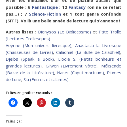
viser les médailles d’or et de platine autant que
possible : 6
Fantastique
; 12
Fantasy
(on ne se refait
pas…) ; 7
Science-Fiction
et 1 tout genre confondu
(SFFF). Voilà une belle année de lecture qui s’annonce !
Autres listes
:
Dionysos (Le Bibliocosme)
et
Ptite Trolle
(Lectures Trollesques)
Aeyrine (Mon univers livresque)
,
Anastasia la Livresque
(Chasseuses de Livres)
,
Caladhiel (La Bulle de Caladhiel)
,
Djeibs (Speak a Book)
,
Elodie S. (Petits bonheurs et
grandes lectures)
,
Gilwen (Livrement vôtre)
,
Mélisende
(Bazar de la Littérature)
,
Nanet (Caput mortuum)
,
Plumes
de Lune
,
Sia (Encres et calames)
Faites-en profiter vos amis :
J’aime ça :