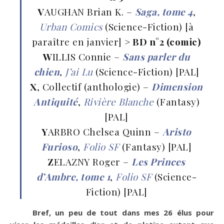
V
AUGHAN Brian K. –
Saga, tome 4
,
Urban Comics
(Science-Fiction) [à
paraître en janvier]
> BD n°2 (comic)
W
ILLIS Connie –
Sans parler du
chien
,
J’ai Lu
(Science-Fiction) [PAL]
X
, Collectif (anthologie) –
Dimension
Antiquité
,
Rivière Blanche
(Fantasy)
[PAL]
Y
ARBRO Chelsea Quinn –
Aristo
Furioso
,
Folio SF
(Fantasy) [PAL]
Z
ELAZNY Roger –
Les Princes
d’Ambre, tome 1
,
Folio SF
(Science-
Fiction) [PAL]
Bref, un peu de tout dans mes 26 élus pour