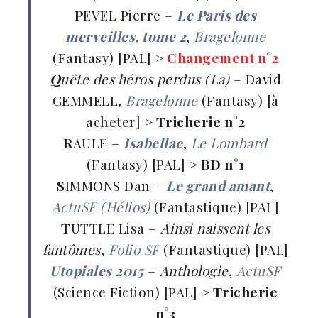
P
EVEL Pierre –
Le Paris des
merveilles, tome 2
,
Bragelonne
(Fantasy) [PAL]
>
Changement n°2
Q
uête des héros perdus (La)
– David
GEMMELL,
Bragelonne
(Fantasy) [à
acheter]
> Tricherie n°2
R
AULE –
Isabellae
,
Le Lombard
(Fantasy) [PAL]
> BD n°1
S
IMMONS Dan –
Le grand amant
,
ActuSF (Hélios)
(Fantastique) [PAL]
T
UTTLE Lisa –
Ainsi naissent les
fantômes
,
Folio SF
(Fantastique) [PAL]
Utopiales 2015
–
Anthologie
,
ActuSF
(Science Fiction) [PAL]
> Tricherie
n°3