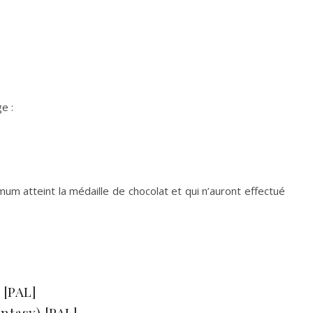
e :
imum atteint la médaille de chocolat et qui n’auront effectué
 [PAL]
ntasy) [PAL]