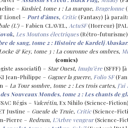
ueline –
Kushiel, tome 1 : La marque
,
Bragelonne
(
 Lionel –
Port d’âmes
,
Critic
(Fantasy) [à paraît
ale (L’)
– Fabien CLAVEL,
ActuSF
(Horreur) [PA
ovok
,
Les Moutons électriques
(Rétro-futurisme) 
bre de sang, tome 2 : Histoire de Kardelj Abaskar
Locke & Key, tome 3 : La couronne des ombres
,
Mi
(comics)
iste associatif) –
Star Ouest
,
ImaJn’ère
(SFFF) [à
I Jean-Philippe –
Gagner la guerre
,
Folio SF
(Fant
en –
La Tour sombre, tome 2 : Les trois cartes
,
J’ai
des Nouveaux Mondes, tome 2 : Les chants de gl
SSAC Régis –
Valcrétin
, Ex Nihilo (Science-Fiction
T Justine –
Gueule de Truie
,
Critic
(Science-Fict
an-Pierre –
Redrum
,
L’Arbre vengeur
(Science-Fic