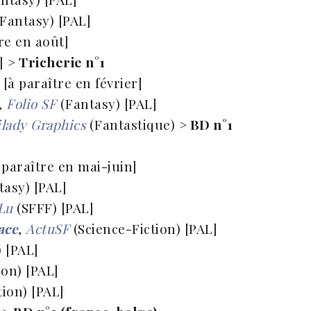
Fantasy) [PAL]
re en août]
L]
> Tricherie n°1
[à paraître en février]
,
Folio SF
(Fantasy) [PAL]
lady Graphics
(Fantastique)
> BD n°1
 paraître en mai-juin]
asy) [PAL]
 Lu
(SFFF) [PAL]
ace
,
ActuSF
(Science-Fiction) [PAL]
) [PAL]
ion) [PAL]
tion) [PAL]