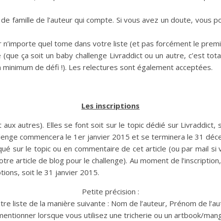
de famille de l’auteur qui compte. Si vous avez un doute, vous po
er n’importe quel tome dans votre liste (et pas forcément le pre
(que ça soit un baby challenge Livraddict ou un autre, c’est total
n minimum de défi !). Les relectures sont également acceptées.
Les inscriptions
 aux autres). Elles se font soit sur le topic dédié sur Livraddict,
hallenge commencera le 1er janvier 2015 et se terminera le 31 dé
qué sur le topic ou en commentaire de cet article (ou par mail s
otre article de blog pour le challenge). Au moment de l’inscriptio
tions, soit le 31 janvier 2015.
Petite précision :
tre liste de la manière suivante : Nom de l’auteur, Prénom de l’aut
mentionner lorsque vous utilisez une tricherie ou un artbook/ma