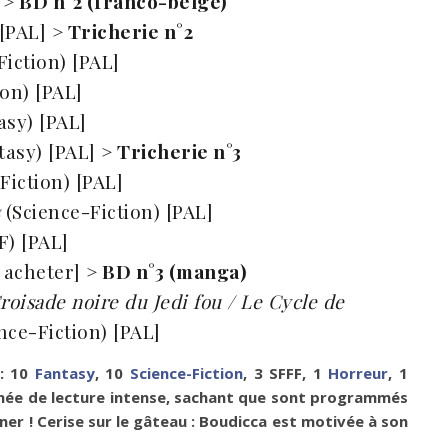
]
> BD n°2 (franco-belge)
 [PAL]
> Tricherie n°2
iction) [PAL]
on) [PAL]
sy) [PAL]
tasy) [PAL]
> Tricherie n°3
-Fiction) [PAL]
s
(Science-Fiction) [PAL]
F) [PAL]
à acheter]
> BD n°3 (manga)
Croisade noire du Jedi fou / Le Cycle de
nce-Fiction) [PAL]
 : 10
Fantasy
, 10
Science-Fiction
, 3 SFFF, 1
Horreur
, 1
nnée de lecture intense, sachant que sont programmés
r ! Cerise sur le gâteau : Boudicca est motivée à son