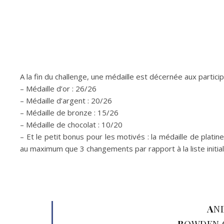
A la fin du challenge, une médaille est décernée aux partici
– Médaille d’or : 26/26
– Médaille d’argent : 20/26
– Médaille de bronze : 15/26
– Médaille de chocolat : 10/20
– Et le petit bonus pour les motivés : la médaille de platin
au maximum que 3 changements par rapport à la liste initiale 
A
N
B
OWDEN O