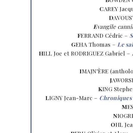
C
AREY Jacq
D
AVOUST
E
vangile cannib
F
ERRAND Cédric –
S
G
EHA Thomas –
Le sa
H
ILL Joe et RODRIGUEZ Gabriel –
I
MAJN’ÈRE (antholog
J
AWORSK
K
ING Steph
L
IGNY Jean-Marc –
Chroniques 
M
E
N
IOGRE
O
HL Je