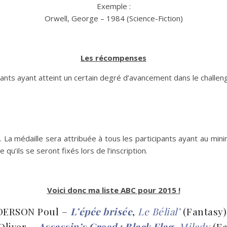
Exemple :
Orwell, George – 1984 (Science-Fiction)
Les récompenses
pants ayant atteint un certain degré d’avancement dans le challeng
e. La médaille sera attribuée à tous les participants ayant au min
qu’ils se seront fixés lors de l’inscription.
Voici donc ma liste ABC pour 2015 !
DERSON Poul –
L’épée brisée
,
Le Bélial’
(Fantasy)
liver –
Assassin’s Creed : Black Flag
,
Milady
(Fa