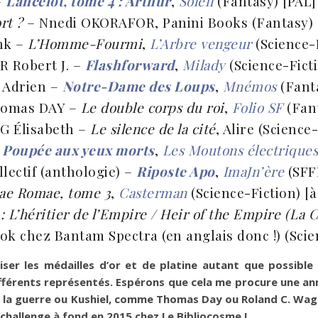
–
Lancelot, tome 4 : Arthur
,
Soleil
(Fantasy) [PAL
rt ?
– Nnedi OKORAFOR, Panini Books (Fantasy)
nk –
L’Homme-Fourmi
,
L’Arbre vengeur
(Science-F
 Robert J. –
Flashforward
,
Milady
(Science-Ficti
Adrien –
Notre-Dame des Loups
,
Mnémos
(Fanta
homas DAY –
Le double corps du roi
,
Folio SF
(Fan
 Élisabeth –
Le silence de la cité
, Alire (Science
–
Poupée aux yeux morts
,
Les Moutons électrique
llectif (anthologie) –
Riposte Apo
,
ImaJn’ère
(SFF
ae Romae, tome 3
,
Casterman
(Science-Fiction) [
: L’héritier de l’Empire / Heir of the Empire (La 
ook chez Bantam Spectra (en anglais donc !) (Scie
ser les médailles d’or et de platine autant que possible
fférents représentés. Espérons que cela me procure une a
la guerre ou Kushiel, comme Thomas Day ou Roland C. Wagne
u challenge à fond en 2015 chez Le Bibliocosme !