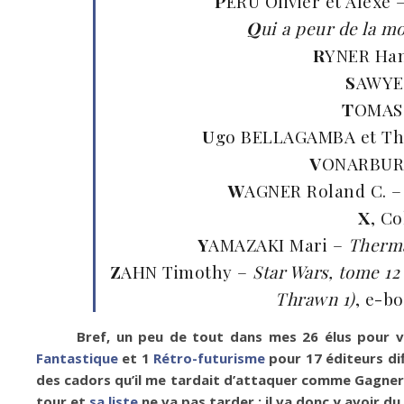
P
ERU Olivier et Alexe 
Q
ui a peur de la mo
R
YNER Ha
S
AWYER
T
OMAS 
U
go BELLAGAMBA et T
V
ONARBURG
W
AGNER Roland C. 
X
, Co
Y
AMAZAKI Mari –
Therm
Z
AHN Timothy –
Star Wars, tome 12 
Thrawn 1)
, e-b
Bref, un peu de tout dans mes 26 élus pour vi
Fantastique
et 1
Rétro-futurisme
pour 17 éditeurs di
des cadors qu’il me tardait d’attaquer comme Gagner 
tour et
sa liste
ne va pas tarder ; il va donc y avoir d