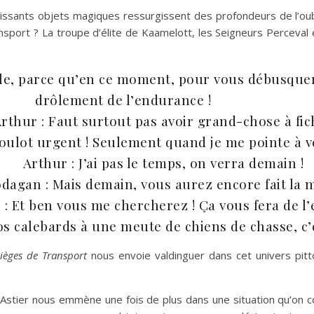
uissants objets magiques ressurgissent des profondeurs de l’o
nsport ? La troupe d’élite de Kaamelott, les Seigneurs Perceva
e, parce qu’en ce moment, pour vous débusquer d
drôlement de l’endurance !
rthur : Faut surtout pas avoir grand-chose à fic
u boulot urgent ! Seulement quand je me pointe à v
Arthur : J’ai pas le temps, on verra demain !
dagan : Mais demain, vous aurez encore fait la m
 : Et ben vous me chercherez ! Ça vous fera de l’e
vos calebards à une meute de chiens de chasse, c’e
Sièges de Transport
nous envoie valdinguer dans cet univers pit
e Astier nous emmène une fois de plus dans une situation qu’on