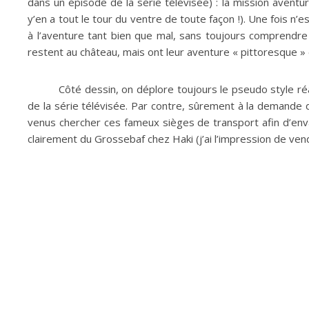
dans un épisode de la série télévisée) : la mission avent
y’en a tout le tour du ventre de toute façon !). Une fois n’
à l’aventure tant bien que mal, sans toujours comprendre c
restent au château, mais ont leur aventure « pittoresque »
Côté dessin, on déplore toujours le pseudo style r
de la série télévisée. Par contre, sûrement à la demande d
venus chercher ces fameux sièges de transport afin d’envah
clairement du Grossebaf chez Haki (j’ai l’impression de ve