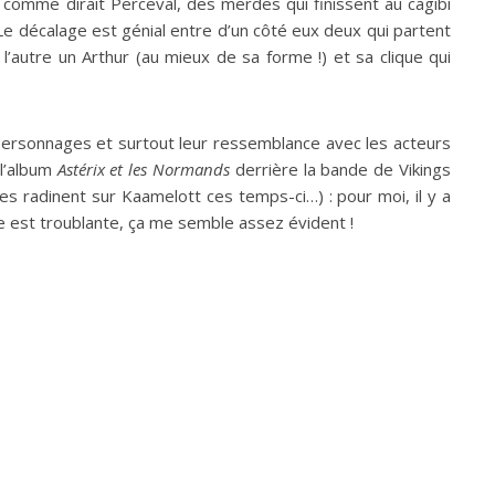
 comme dirait Perceval, des merdes qui finissent au cagibi
. Le décalage est génial entre d’un côté eux deux qui partent
l’autre un Arthur (au mieux de sa forme !) et sa clique qui
 personnages et surtout leur ressemblance avec les acteurs
 l’album
Astérix et les Normands
derrière la bande de Vikings
es radinent sur Kaamelott ces temps-ci…) : pour moi, il y a
e est troublante, ça me semble assez évident !