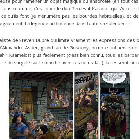
ureuse pour ramener un objet magique ou ensorcelé (en tout cas
est pas coutume, c’est donc le duo Perceval-Karadoc qui s’y colle
e qu’ils font (je n’énumère pas les bourdes habituelles), et de 
 également. La légende arthurienne dans toute sa splendeur !
éaliste de Steven Dupré qui limite vraiment les expressions des
’Alexandre Astier, grand fan de Goscinny, on note l’influence de
ir Kaamelott plus facilement (c’est bien connu, tous les barbar
ndre du surgelé sur le marché avec ces noms-là…), la ressemblanc