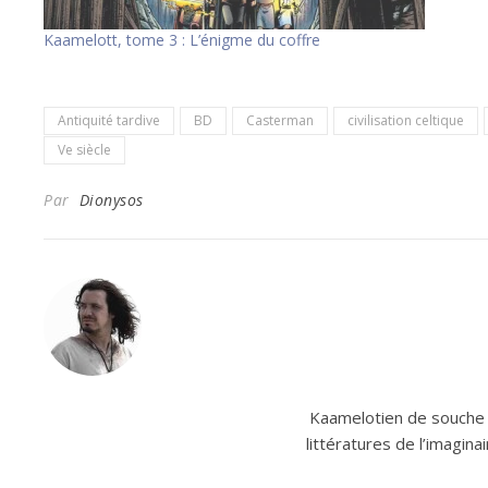
Kaamelott, tome 3 : L’énigme du coffre
Antiquité tardive
BD
Casterman
civilisation celtique
Ve siècle
Par
Dionysos
Kaamelotien de souche e
littératures de l’imagin