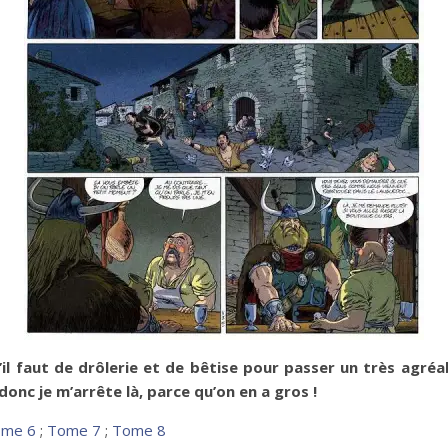
il faut de drôlerie et de bêtise pour passer un très agréabl
onc je m’arrête là, parce qu’on en a gros !
me 6
;
Tome 7
;
Tome 8