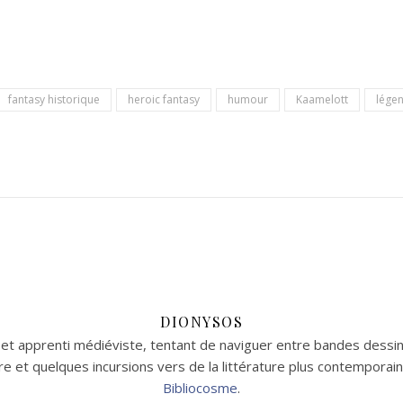
fantasy historique
heroic fantasy
humour
Kaamelott
lége
DIONYSOS
t apprenti médiéviste, tentant de naviguer entre bandes dessin
aire et quelques incursions vers de la littérature plus contempor
Bibliocosme
.