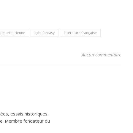
nde arthurienne
light fantasy
littérature française
Aucun commentaire
ées, essais historiques,
aine. Membre fondateur du