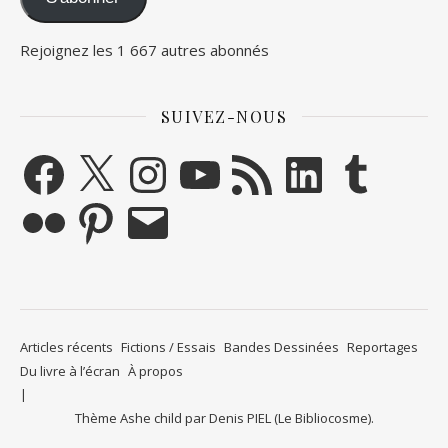
Rejoignez les 1 667 autres abonnés
SUIVEZ-NOUS
Facebook
X
Instagram
YouTube
Flux RSS
LinkedIn
Tumblr
Flickr
Pinterest
E-mail
Articles récents
Fictions / Essais
Bandes Dessinées
Reportages
Du livre à l’écran
À propos
Thème Ashe child par
Denis PIEL (Le Bibliocosme)
.