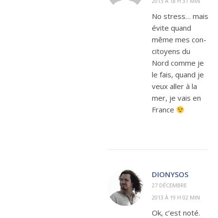
2013 À 18 H 31 MIN
No stress… mais
évite quand
même mes con-
citoyens du
Nord comme je
le fais, quand je
veux aller à la
mer, je vais en
France
DIONYSOS
27 DÉCEMBRE
2013 À 19 H 02 MIN
Ok, c’est noté.