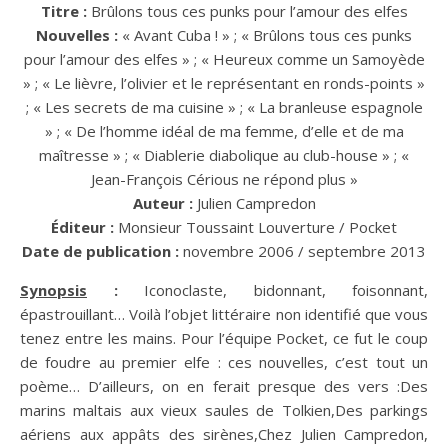
Titre :
Brûlons tous ces punks pour l’amour des elfes
Nouvelles :
« Avant Cuba ! » ; « Brûlons tous ces punks
pour l’amour des elfes » ; « Heureux comme un Samoyède
» ; « Le lièvre, l’olivier et le représentant en ronds-points »
; « Les secrets de ma cuisine » ; « La branleuse espagnole
» ; « De l’homme idéal de ma femme, d’elle et de ma
maîtresse » ; « Diablerie diabolique au club-house » ; «
Jean-François Cérious ne répond plus »
Auteur :
Julien Campredon
Éditeur :
Monsieur Toussaint Louverture / Pocket
Date de publication :
novembre 2006 / septembre 2013
Synopsis
:
Iconoclaste, bidonnant, foisonnant,
épastrouillant… Voilà l’objet littéraire non identifié que vous
tenez entre les mains. Pour l’équipe Pocket, ce fut le coup
de foudre au premier elfe : ces nouvelles, c’est tout un
poème… D’ailleurs, on en ferait presque des vers :Des
marins maltais aux vieux saules de Tolkien,Des parkings
aériens aux appâts des sirènes,Chez Julien Campredon,