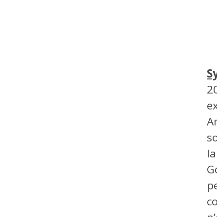
S
2
ex
A
s
l
G
p
c