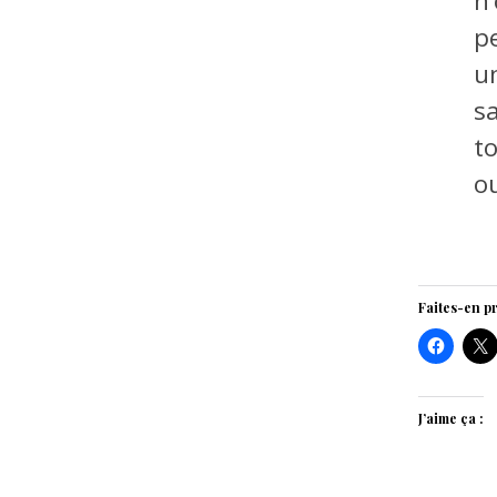
n’
p
u
s
t
ou
Faites-en pr
J’aime ça :