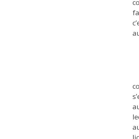
c
f
c
au
c
s’
a
l
a
l