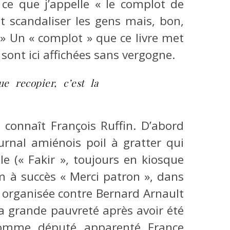
 ce que j’appelle « le complot de
nt scandaliser les gens mais, bon,
» Un « complot » que ce livre met
r sont ici affichées sans vergogne.
e recopier, c’est la
connaît François Ruffin. D’abord
urnal amiénois poil à gratter qui
ille (« Fakir », toujours en kiosque
m à succès « Merci patron », dans
 organisée contre Bernard Arnault
la grande pauvreté après avoir été
 comme député apparenté France