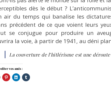
ont-ils pas alerté le monde sur la folie et l
erceptibles dès le début ? L’anticommuni
n air du temps qui banalise les dictatures
ans précédent de ce que voient leurs yeux
out se conjugue pour produire un aveug
vrira la voie, à partir de 1941, au déni pla
La couverture de l’hitlérisme est une déroute
ofiter vos amis :