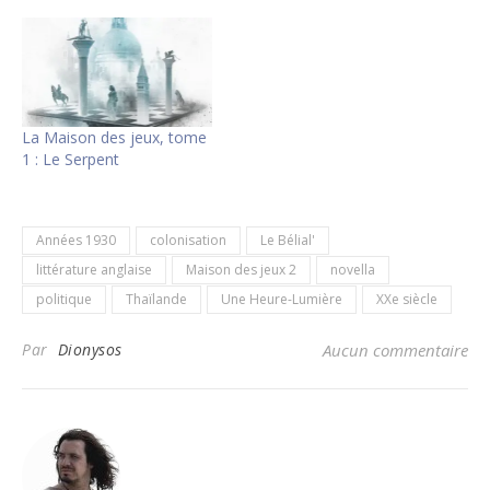
La Maison des jeux, tome
1 : Le Serpent
Années 1930
colonisation
Le Bélial'
littérature anglaise
Maison des jeux 2
novella
politique
Thaïlande
Une Heure-Lumière
XXe siècle
Par
Dionysos
Aucun commentaire