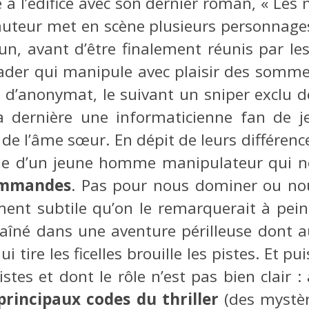
 à l’édifice avec son dernier roman, « Les
’auteur met en scène plusieurs personnages
un, avant d’être finalement réunis par l
rader qui manipule avec plaisir des sommes
 d’anonymat, le suivant un sniper exclu 
la dernière une informaticienne fan de je
de l’âme sœur. En dépit de leurs différen
ible d’un jeune homme manipulateur qui no
commandes
. Pas pour nous dominer ou nou
ement subtile qu’on le remarquerait à pei
traîné dans une aventure périlleuse dont 
i tire les ficelles brouille les pistes. Et pu
stes et dont le rôle n’est pas bien clair 
rincipaux codes du thriller
(des mystèr