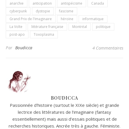
anarchie
anticipation
antispécisme
Canada
cyberpunk
dystopie
fascisme
Grand Prix de l'Imaginaire
héroïne
informatique
La Volte
littérature française
Montréal
politique
post-apo
Toxoplasma
Par
Boudicca
4 Commentaires
BOUDICCA
Passionnée d'histoire (surtout le XIXe siècle) et grande
lectrice des littératures de l’imaginaire (fantasy
essentiellement) mais aussi d'essais politiques et de
recherches historiques. Ancrée très à gauche. Féministe.