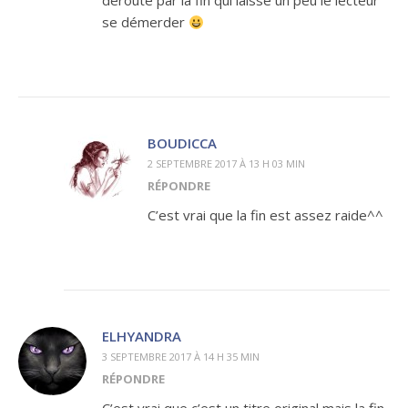
dérouté par la fin qui laisse un peu le lecteur
se démerder
BOUDICCA
2 SEPTEMBRE 2017 À 13 H 03 MIN
RÉPONDRE
C’est vrai que la fin est assez raide^^
ELHYANDRA
3 SEPTEMBRE 2017 À 14 H 35 MIN
RÉPONDRE