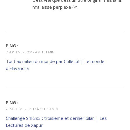
C’est vrai que c’est un titre original mais la fin
m’a laissé perplexe ^^
PING :
7 SEPTEMBRE 2017 À 8 H 01 MIN
Tout au milieu du monde par Collectif | Le monde
d'Elhyandra
PING :
25 SEPTEMBRE 2017 À 13 H 58 MIN
Challenge S4F3s3 : troisième et dernier bilan | Les
Lectures de Xapur