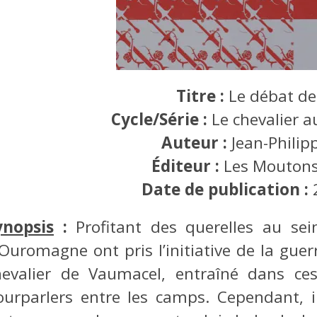
Titre :
Le débat d
Cycle/Série :
Le chevalier a
Auteur :
Jean-Philip
Éditeur :
Les Moutons
Date de publication :
ynopsis
:
Profitant des querelles au sei
’Ouromagne ont pris l’initiative de la gue
hevalier de Vaumacel, entraîné dans ces
ourparlers entre les camps. Cependant, 