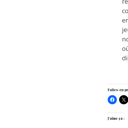
r
c
en
j
n
o
d
Faites-en pr
J’aime ça :