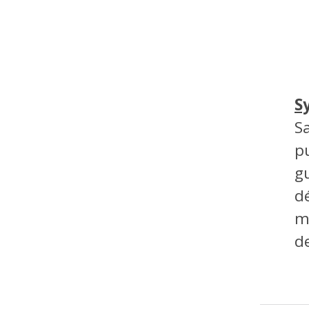
S
S
p
g
dé
m
d