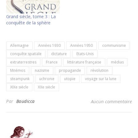
Grand siècle, tome 3 : La
conquête de la sphère
Allemagne
Années 1930
Années 1950
communisme
conquête spatiale
dictature
Etats-Unis
extraterrestres
France
littérature française
médias
Mnémos
nazisme
propagande
révolution
steampunk
uchronie
utopie
voyage sur la lune
XIXe siècle
XXe siècle
Par
Boudicca
Aucun commentaire