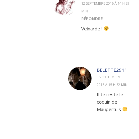
12 SEPTEMBRE 2016 À 14 H 29
MIN
RÉPONDRE
Veinarde !
BELETTE2911
15 SEPTEMBRE
2016 À 15 H 52 MIN
Il te reste le
coquin de
Maupertuis