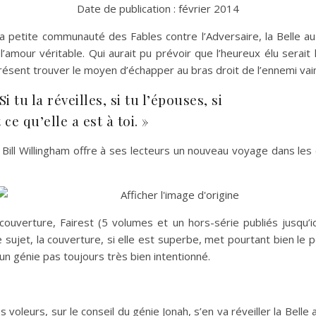
Date de publication : février 2014
 petite communauté des Fables contre l’Adversaire, la Belle au
’amour véritable. Qui aurait pu prévoir que l’heureux élu serai
résent trouver le moyen d’échapper au bras droit de l’ennemi vain
i tu la réveilles, si tu l’épouses, si
ce qu’elle a est à toi. »
, Bill Willingham offre à ses lecteurs un nouveau voyage dans le
uverture, Fairest (5 volumes et un hors-série publiés jusqu’ici
ce sujet, la couverture, si elle est superbe, met pourtant bien le
 génie pas toujours très bien intentionné.
voleurs, sur le conseil du génie Jonah, s’en va réveiller la Bell