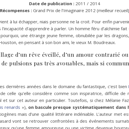
Date de publication :
2011 / 2014
Récompenses :
Grand Prix de l’Imaginaire 2012 (meilleur recueil
ient à lui échapper, niais personne ne la croit. Pour enfin parv
 l’incapacité d’apprendre à parler. Un homme féru d’alchimie fai
r pourquoi, une étrange jeune femme, obnubilée par les dragon
à Houston, en pensant à son bon ami, le vieux M. Boudreaux.
sillage d’un rêve éveillé, d’un amour contrarié 
eil de pulsions pas très avouables, mais si commu
 ces dernières années dans le domaine du fantastique, c’est bien
 de celle qu’elle considère comme son inspiratrice, difficile de
al et sur cet auteur en particulier. Toutefois, si chez Mélanie Fa
is renards
»),
on bascule presque systématiquement dans l
iogènes mais d’une qualité littéraire indéniable. L’auteur met 
r hasard vont se retrouver confrontées à des événements surna
ngereux qu’une femme amoureuse ou une victime devenue bourrea