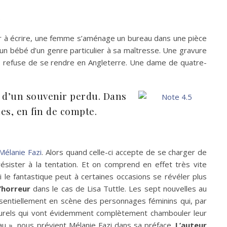
)
enir à écrire, une femme s’aménage un bureau dans une pièce
t un bébé d’un genre particulier à sa maîtresse. Une gravure
s, refuse de se rendre en Angleterre. Une dame de quatre-
ou d’un souvenir perdu. Dans
nes, en fin de compte.
Mélanie Fazi
. Alors quand celle-ci accepte de se charger de
 résister à la tentation. Et on comprend en effet très vite
zi le fantastique peut à certaines occasions se révéler plus
’horreur
dans le cas de Lisa Tuttle. Les sept nouvelles au
essentiellement en scène des personnages féminins qui, par
turels qui vont évidemment complètement chambouler leur
u », nous prévient Mélanie Fazi dans sa préface.
L’auteur