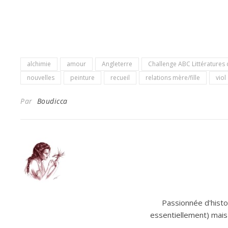
alchimie
amour
Angleterre
Challenge ABC Littératures 
nouvelles
peinture
recueil
relations mère/fille
viol
Par
Boudicca
Passionnée d'histoi
essentiellement) mais 