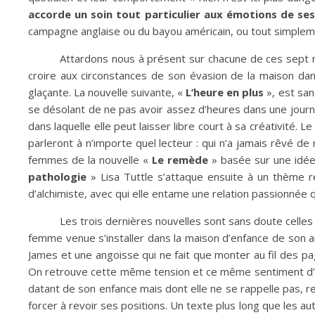
accorde un soin tout particulier aux émotions de se
campagne anglaise ou du bayou américain, ou tout simpleme
Attardons nous à présent sur chacune de ces sept no
croire aux circonstances de son évasion de la maison dan
glaçante. La nouvelle suivante, «
L’heure en plus
», est san
se désolant de ne pas avoir assez d’heures dans une journée
dans laquelle elle peut laisser libre court à sa créativité. 
parleront à n’importe quel lecteur : qui n’a jamais rêvé de
femmes de la nouvelle «
Le remède
» basée sur une idée g
pathologie
» Lisa Tuttle s’attaque ensuite à un thème 
d’alchimiste, avec qui elle entame une relation passionnée 
Les trois dernières nouvelles sont sans doute celles
femme venue s’installer dans la maison d’enfance de son a
James et une angoisse qui ne fait que monter au fil des pag
On retrouve cette même tension et ce même sentiment d
datant de son enfance mais dont elle ne se rappelle pas, r
forcer à revoir ses positions. Un texte plus long que les au