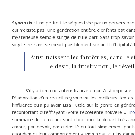
Synopsis
:
Une petite fille séquestrée par un pervers parv
qui n’existe pas. Une génération entière d’enfants est dans
mystérieuse semble surgie de nulle part. Sans trop savoi
vingt-seize ans se meurt paisiblement sur un lit d’hôpital 
Ainsi naissent les fantômes, dans le 
le désir, la frustration, le rév
S’il y a bien une auteur française qui s’est imposée
l’élaboration d’un recueil regroupant les meilleurs textes
l’influence qu’a pu avoir Lisa Tuttle sur le genre en génér
réconfortant qu’effrayant (voire l’excellente nouvelle «
Tro
sommaire de ce recueil sont donc pour la plupart très anx
amour, par devoir, par curiosité ou tout simplement pa
quotidien et leur comportement « Rien n’est ici plus da