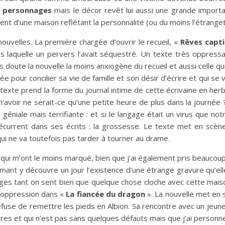
s personnages
mais le décor revêt lui aussi une grande importa
nt d’une maison reflétant la personnalité (ou du moins l’étrange
uvelles. La première chargée d’ouvrir le recueil, «
Rêves capt
s laquelle un pervers l’avait séquestré. Un texte très oppres
s doute la nouvelle la moins anxiogène du recueil et aussi celle q
 pour concilier sa vie de famille et son désir d’écrire et qui se
Le texte prend la forme du journal intime de cette écrivaine en he
 n’avoir ne serait-ce qu’une petite heure de plus dans la journée 
éniale mais terrifiante : et si le langage était un virus que no
récurrent dans ses écrits : la grossesse. Le texte met en scèn
qui ne va toutefois pas tarder à tourner au drame.
 qui m’ont le moins marqué, bien que j’ai également pris beaucoup 
mant y découvre un jour l’existence d’une étrange gravure qu’ell
es tant on sent bien que quelque chose cloche avec cette maison,
’oppression dans «
La fiancée du dragon
». La nouvelle met en
efuse de remettre les pieds en Albion. Sa rencontre avec un jeun
tres et qui n’est pas sans quelques défauts mais que j’ai personne