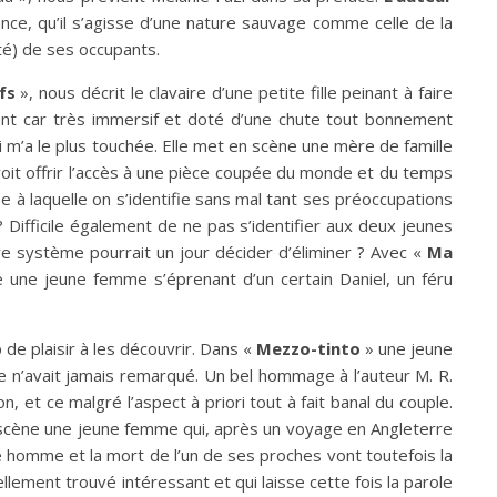
nce, qu’il s’agisse d’une nature sauvage comme celle de la
té) de ses occupants.
ifs
», nous décrit le clavaire d’une petite fille peinant à faire
sant car très immersif et doté d’une chute tout bonnement
ui m’a le plus touchée. Elle met en scène une mère de famille
 voit offrir l’accès à une pièce coupée du monde et du temps
rbe à laquelle on s’identifie sans mal tant ses préoccupations
? Difficile également de ne pas s’identifier aux deux jeunes
tre système pourrait un jour décider d’éliminer ? Avec «
Ma
e une jeune femme s’éprenant d’un certain Daniel, un féru
de plaisir à les découvrir. Dans «
Mezzo-tinto
» une jeune
e n’avait jamais remarqué. Un bel hommage à l’auteur M. R.
 et ce malgré l’aspect à priori tout à fait banal du couple.
 scène une jeune femme qui, après un voyage en Angleterre
e homme et la mort de l’un de ses proches vont toutefois la
llement trouvé intéressant et qui laisse cette fois la parole