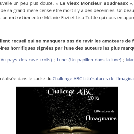
ouvelle un peu plus douce, «
Le vieux Monsieur Boudreaux
»,
 de sa grand-mère censé être mort il y a des décennies. Un beau 
s un
entretien
entre Mélanie Fazi et Lisa Tuttle qui nous en appre
ellent recueil qui ne manquera pas de ravir les amateurs de 
ires horrifiques signées par l’une des auteurs les plus marq
(Au pays des cave trolls)
;
Lune (Un papillon dans la lune)
;
Mar
 réalisée dans le cadre du
Challenge ABC Littératures de l’Imagin