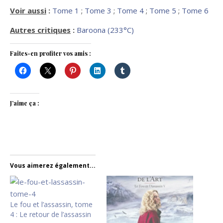
Voir aussi
:
Tome 1
;
Tome 3
;
Tome 4
;
Tome 5
;
Tome 6
Autres critiques
:
Baroona (233°C)
Faites-en profiter vos amis :
J’aime ça :
Vous aimerez également...
Le fou et l’assassin, tome
4 : Le retour de l’assassin