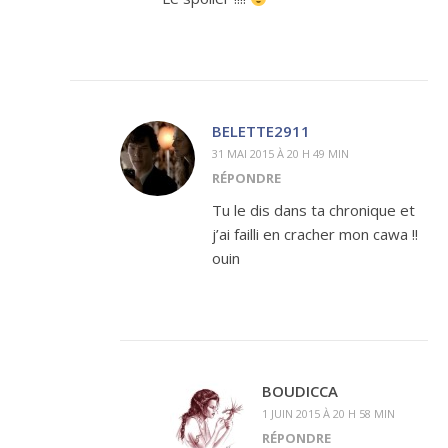
BELETTE2911
31 MAI 2015 À 20 H 49 MIN
RÉPONDRE
Tu le dis dans ta chronique et
j’ai failli en cracher mon cawa !!
ouin
BOUDICCA
1 JUIN 2015 À 20 H 58 MIN
RÉPONDRE