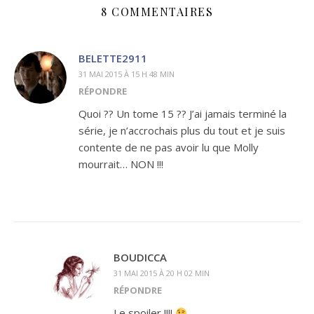
8 COMMENTAIRES
BELETTE2911
31 MAI 2015 À 15 H 48 MIN
RÉPONDRE
Quoi ?? Un tome 15 ?? J’ai jamais terminé la
série, je n’accrochais plus du tout et je suis
contente de ne pas avoir lu que Molly
mourrait… NON !!!
BOUDICCA
31 MAI 2015 À 20 H 02 MIN
RÉPONDRE
Le spoiler !!!!