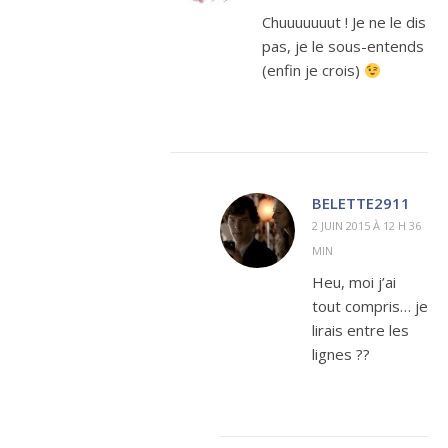
Chuuuuuuut ! Je ne le dis
pas, je le sous-entends
(enfin je crois)
BELETTE2911
2 JUIN 2015 À 12 H 36
MIN
Heu, moi j’ai
tout compris… je
lirais entre les
lignes ??