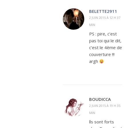
BELETTE2911
2 JUIN 2015 À 12 H 37
MIN
PS : pire, c’est
pas toi qui le dit,
c’est le 4ème de
couverture !!!
argh
BOUDICCA
2 JUIN 2015 À 19 H 35
MIN
lls sont forts