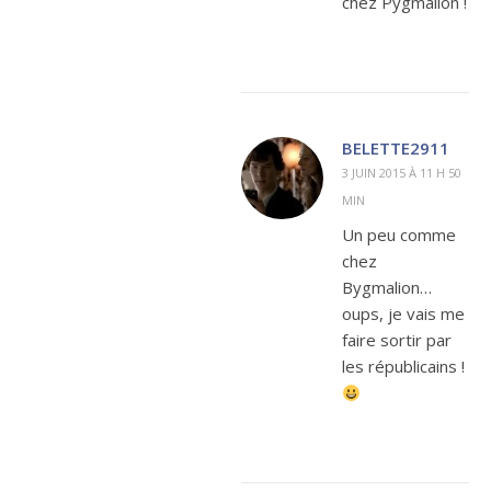
chez Pygmalion !
BELETTE2911
3 JUIN 2015 À 11 H 50
MIN
Un peu comme
chez
Bygmalion…
oups, je vais me
faire sortir par
les républicains !