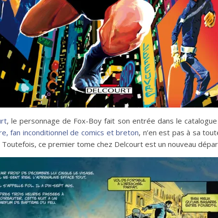
rt
, le personnage de Fox-Boy fait son entrée dans le catalogue 
e, fan inconditionnel de comics et breton
, n’en est pas à sa tou
s. Toutefois, ce premier tome chez Delcourt est un nouveau dépar