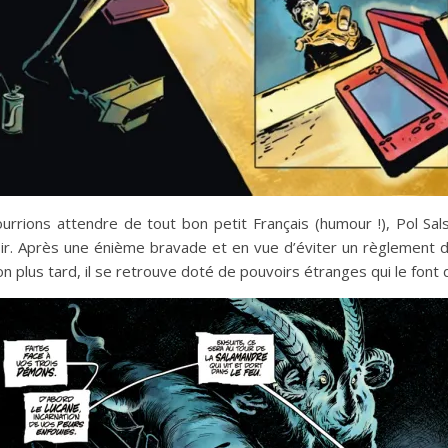
urrions attendre de tout bon petit Français (humour !), Pol Sa
ir. Après une énième bravade et en vue d’éviter un règlement de c
on plus tard, il se retrouve doté de pouvoirs étranges qui le font