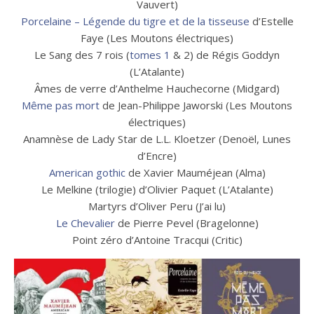
Vauvert)
Porcelaine – Légende du tigre et de la tisseuse
d’Estelle
Faye (Les Moutons électriques)
Le Sang des 7 rois (
tomes 1
& 2) de Régis Goddyn
(L’Atalante)
Âmes de verre d’Anthelme Hauchecorne (Midgard)
Même pas mort
de Jean-Philippe Jaworski (Les Moutons
électriques)
Anamnèse de Lady Star de L.L. Kloetzer (Denoël, Lunes
d’Encre)
American gothic
de Xavier Mauméjean (Alma)
Le Melkine (trilogie) d’Olivier Paquet (L’Atalante)
Martyrs d’Oliver Peru (J’ai lu)
Le Chevalier
de Pierre Pevel (Bragelonne)
Point zéro d’Antoine Tracqui (Critic)