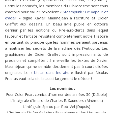
Parmi les nominés, les membres du Bibliocosme sont tous
d’accord pour saluer l’excellent «
Steampunk : De vapeur et
d’acier
» signé Xavier Mauméjean à l’écriture et Didier
Graffet aux dessins. Un beau livre publié en octobre
dernier par les éditions du Pré-aux-clercs dans lequel
l’auteur et l’artiste revisitent complètement notre Histoire
en partant du principe que les hommes seraient parvenus
à maîtriser les secrets de la machine dès l’Antiquité. Les
graphismes de Didier Graffet sont impressionnants de
précision et complètent à merveille les textes de Xavier
Mauméjean qui ne semble décidément pas à court d’idées
originales. Le «
Un an dans les airs
» illustré par Nicolas
Fructus vaut cela dit lui aussi largement le détour !
Les nominés
:
Four Color Fear, comics d’horreur des années 50 (Diábolo)
L’Intégrale d’Imaro de Charles R. Saunders (Mnémos)
L’Intégrale Spirou par Rob-Vel (Dupuis)
L’Intégrale Stefan Wul chez Bragelonne et les Univers de