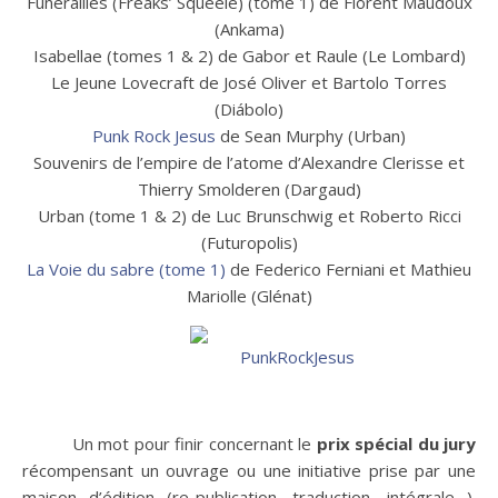
Funérailles (Freaks’ Squeele) (tome 1) de Florent Maudoux
(Ankama)
Isabellae (tomes 1 & 2) de Gabor et Raule (Le Lombard)
Le Jeune Lovecraft de José Oliver et Bartolo Torres
(Diábolo)
Punk Rock Jesus
de Sean Murphy (Urban)
Souvenirs de l’empire de l’atome d’Alexandre Clerisse et
Thierry Smolderen (Dargaud)
Urban (tome 1 & 2) de Luc Brunschwig et Roberto Ricci
(Futuropolis)
La Voie du sabre (tome 1)
de Federico Ferniani et Mathieu
Mariolle (Glénat)
Un mot pour finir concernant le
prix spécial du jury
récompensant un ouvrage ou une initiative prise par une
maison d’édition (re-publication, traduction, intégrale…).