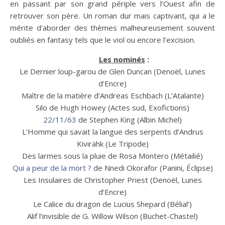
en passant par son grand périple vers l’Ouest afin de
retrouver son père. Un roman dur mais captivant, qui a le
mérite d’aborder des thèmes malheureusement souvent
oubliés en fantasy tels que le viol ou encore l’excision.
Les nominés
:
Le Dernier loup-garou de Glen Duncan (Denoël, Lunes
d’Encre)
Maître de la matière d’Andreas Eschbach (L’Atalante)
Silo de Hugh Howey (Actes sud, Exofictions)
22/11/63
de Stephen King (Albin Michel)
L’Homme qui savait la langue des serpents d’Andrus
Kivirähk (Le Tripode)
Des larmes sous la pluie de Rosa Montero (Métailié)
Qui a peur de la mort ?
de Nnedi Okorafor (Panini, Éclipse)
Les Insulaires de Christopher Priest (Denoël, Lunes
d’Encre)
Le Calice du dragon de Lucius Shepard (Bélial’)
Alif l’invisible de G. Willow Wilson (Buchet-Chastel)