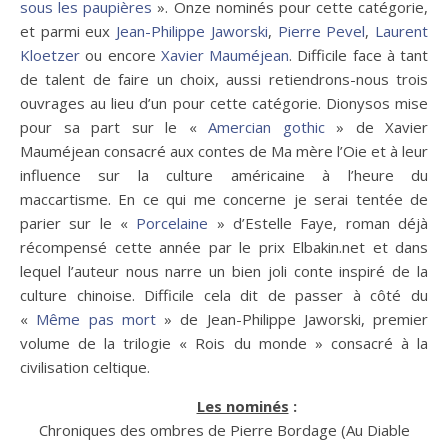
sous les paupières
». Onze nominés pour cette catégorie,
et parmi eux
Jean-Philippe Jaworski
,
Pierre Pevel
,
Laurent
Kloetzer
ou encore
Xavier Mauméjean
. Difficile face à tant
de talent de faire un choix, aussi retiendrons-nous trois
ouvrages au lieu d’un pour cette catégorie. Dionysos mise
pour sa part sur le «
Amercian gothic
» de Xavier
Mauméjean consacré aux contes de Ma mère l’Oie et à leur
influence sur la culture américaine à l’heure du
maccartisme. En ce qui me concerne je serai tentée de
parier sur le «
Porcelaine
» d’Estelle Faye, roman déjà
récompensé cette année par le prix Elbakin.net et dans
lequel l’auteur nous narre un bien joli conte inspiré de la
culture chinoise. Difficile cela dit de passer à côté du
«
Même pas mort
» de Jean-Philippe Jaworski, premier
volume de la trilogie « Rois du monde » consacré à la
civilisation celtique.
Les nominés
:
Chroniques des ombres de Pierre Bordage (Au Diable