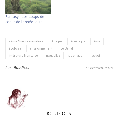
Fantasy : Les coups de
coeur de l’année 2013
2ème Guerre mondiale
Afrique
Amérique
Asie
écologie
environnement
Le Bélial'
littérature française
nouvelles
post-apo
recueil
Par
Boudicca
9 Commentaires
BOUDICCA