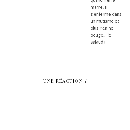
quand il en a
marre, il
s’enferme dans
un mutisme et
plus rien ne
bouge… le
salaud !
UNE RÉACTION ?