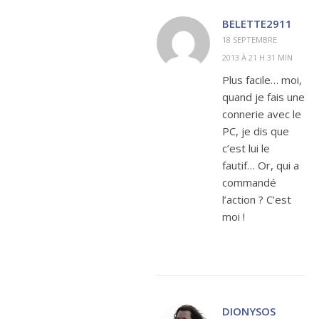
BELETTE2911
18 SEPTEMBRE
2013 À 21 H 31 MIN
Plus facile… moi,
quand je fais une
connerie avec le
PC, je dis que
c’est lui le
fautif… Or, qui a
commandé
l’action ? C’est
moi !
DIONYSOS