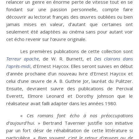
relancer un genre en énorme perte de vitesse tout en se
fondant sur une passion personnelle, compte faire
découvrir au lectorat français des œuvres oubliées ou bien
jamais mises en valeur, d’autant que certaines ont
seulement été adaptées au cinéma sans pour autant voir
cet écho revenir sur l’œuvre originale.
Les premières publications de cette collection sont
Terreur apache
, de W. R. Burnett, et
Des clairons dans
l’après-midi
, d’Ernest Haycox. Elles seront suivies en début
d’année prochaine d’un nouveau livre d’Ernest Haycox et
celui d’une œuvre de A. B. Guthrie Jor, lauréat du Pulitzer.
Ensuite, devraient suivre des publications de Percival
Everett, Elmore Leonard et Dorothy Johnson que le
réalisateur avait failli adapter dans les années 1980.
«
Ces romans font écho à nos préoccupations
d’aujourd’hui.
» Bertrand Tavernier justifie son initiative
par un fort désir de réhabilitation de cette littérature si
particulière. «
Bien souvent, c’est le retour d’œuvres ou de