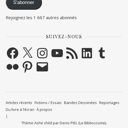
S'abonner
Rejoignez les 1 667 autres abonnés
SUIVEZ-NOUS
Facebook
X
Instagram
YouTube
Flux RSS
LinkedIn
Tumblr
Flickr
Pinterest
E-mail
Articles récents
Fictions / Essais
Bandes Dessinées
Reportages
Du livre à l’écran
À propos
Thème Ashe child par
Denis PIEL (Le Bibliocosme)
.