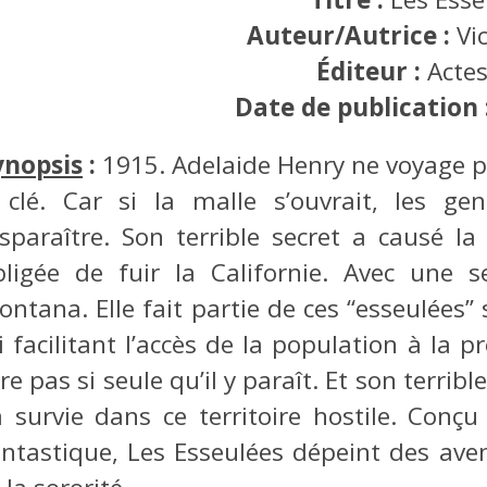
Auteur/Autrice :
Vi
Éditeur :
Acte
Date de publication 
ynopsis
:
1915. Adelaide Henry ne voyage 
 clé. Car si la malle s’ouvrait, les ge
isparaître. Son terrible secret a causé la
bligée de fuir la Californie. Avec une s
ntana. Elle fait partie de ces “esseulées”
i facilitant l’accès de la population à la 
re pas si seule qu’il y paraît. Et son terribl
a survie dans ce territoire hostile. Con
antastique, Les Esseulées dépeint des aven