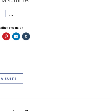
 la sororité.
…
ofiter vos amis :
LA SUITE