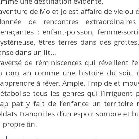
omme une destination évidente.
aventure de Mo et Jo est aﬀaire de vie ou d
alonnée de rencontres extraordinaires
enaçantes : enfant-poisson, femme-sorci
ystérieuse, êtres terrés dans des grotte
anse dans un lit…
raversé de réminiscences qui réveillent l’
n rom an comme une histoire du soir, 
éapprendre à rêver. Ample, limpide et mouva
étabolise tous les genres qui l’irriguent
rap pat y fait de l’enfance un territoire
oldats tranquilles d’un espoir sombre et b
a propre ﬁn.