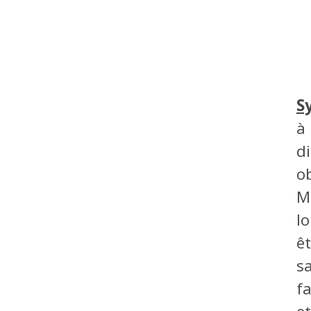
S
à
d
o
Mo
lo
êt
s
f