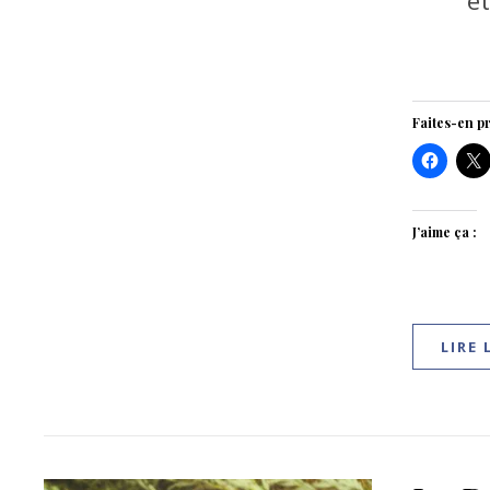
et
Faites-en pr
J’aime ça :
LIRE 