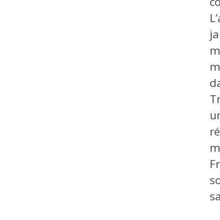
c
L’
j
m
m
d
T
u
r
m
F
s
s