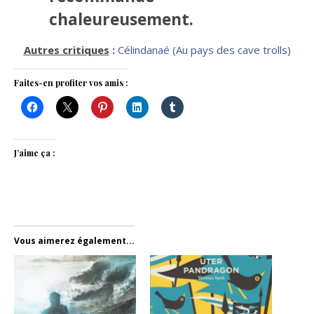
chaleureusement.
Autres critiques
:
Célindanaé (Au pays des cave trolls)
Faites-en profiter vos amis :
J’aime ça :
Vous aimerez également...