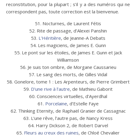
reconstitution, pour la plupart ; s’il y a des numéros qui ne
correspondent pas, toute correction est la bienvenue.
51. Nocturnes, de Laurent Fétis
52. Rite de passage, d’Alexei Panshin
53.
L’Héritière
, de Jeanne-A Debats
54. Les magiciens, de James E. Gunn
55. Le pont sur les étoiles, de James E. Gunn et Jack
Williamson
56. Je suis ton ombre, de Morgane Caussarieu
57. Le sang des morts, de Gilles Vidal
58. Gonelore, tome 1 : Les Arpenteurs, de Pierre Grimbert
59.
D’une rive à l’autre
, de Mathieu Gaborit
60. Consciences virtuelles, d’Ayerdhal
61.
Porcelaine
, d’Estelle Faye
62. Thinking Eternity, de Raphaël Granier de Cassagnac
63. L’une rêve, l’autre pas, de Nancy Kress
64. Harry Dickson 2, de Robert Darvel
65.
Fleurs au creux des ruines
, de Chloé Chevalier