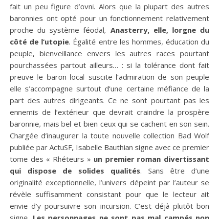
fait un peu figure d’ovni. Alors que la plupart des autres
baronnies ont opté pour un fonctionnement relativement
proche du système féodal,
Anasterry, elle, lorgne du
côté de l’utopie
. Égalité entre les hommes, éducation du
peuple, bienveillance envers les autres races pourtant
pourchassées partout ailleurs… : si la tolérance dont fait
preuve le baron local suscite l’admiration de son peuple
elle s’accompagne surtout d’une certaine méfiance de la
part des autres dirigeants. Ce ne sont pourtant pas les
ennemis de l’extérieur que devrait craindre la prospère
baronnie, mais bel et bien ceux qui se cachent en son sein.
Chargée d’inaugurer la toute nouvelle collection Bad Wolf
publiée par ActuSF, Isabelle Bauthian signe avec ce premier
tome des « Rhéteurs »
un premier roman divertissant
qui dispose de solides qualités
. Sans être d’une
originalité exceptionnelle, l’univers dépeint par l’auteur se
révèle suffisamment consistant pour que le lecteur ait
envie d’y poursuivre son incursion. C’est déjà plutôt bon
signe.
Les personnages ne sont pas mal campés non