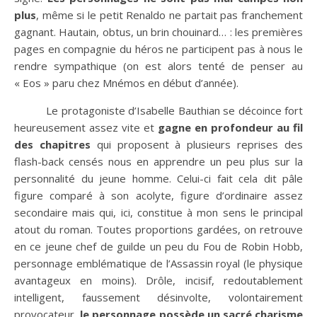
plus
, même si le petit Renaldo ne partait pas franchement
gagnant. Hautain, obtus, un brin chouinard… : les premières
pages en compagnie du héros ne participent pas à nous le
rendre sympathique (on est alors tenté de penser au
« Eos » paru chez Mnémos en début d’année).
Le protagoniste d’Isabelle Bauthian se décoince fort
heureusement assez vite et
gagne en profondeur au fil
des chapitres
qui proposent à plusieurs reprises des
flash-back censés nous en apprendre un peu plus sur la
personnalité du jeune homme. Celui-ci fait cela dit pâle
figure comparé à son acolyte, figure d’ordinaire assez
secondaire mais qui, ici, constitue à mon sens le principal
atout du roman. Toutes proportions gardées, on retrouve
en ce jeune chef de guilde un peu du Fou de Robin Hobb,
personnage emblématique de l’Assassin royal (le physique
avantageux en moins). Drôle, incisif, redoutablement
intelligent, faussement désinvolte, volontairement
provocateur,
le personnage possède un sacré charisme