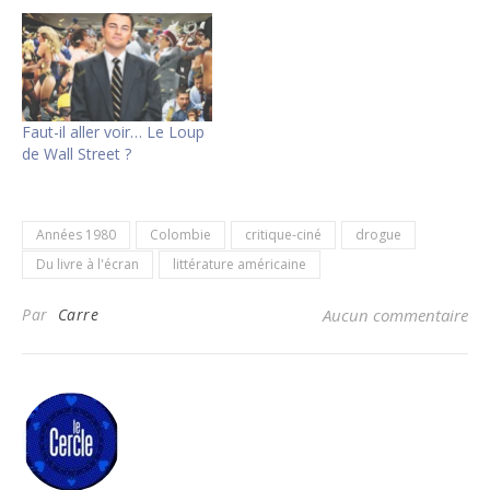
Faut-il aller voir… Le Loup
de Wall Street ?
Années 1980
Colombie
critique-ciné
drogue
Du livre à l'écran
littérature américaine
Par
Carre
Aucun commentaire