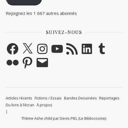
Rejoignez les 1 667 autres abonnés
SUIVEZ-NOUS
Facebook
X
Instagram
YouTube
Flux RSS
LinkedIn
Tumblr
Flickr
Pinterest
E-mail
Articles récents
Fictions / Essais
Bandes Dessinées
Reportages
Du livre à l’écran
À propos
Thème Ashe child par
Denis PIEL (Le Bibliocosme)
.