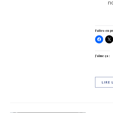
n
Faites-en pr
J’aime ça :
LIRE 