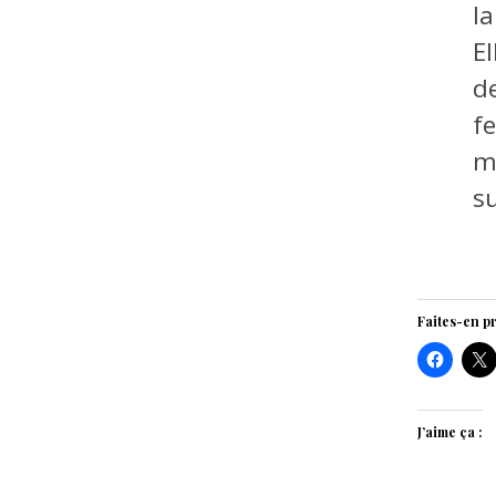
l
E
d
f
m
s
Faites-en pr
J’aime ça :