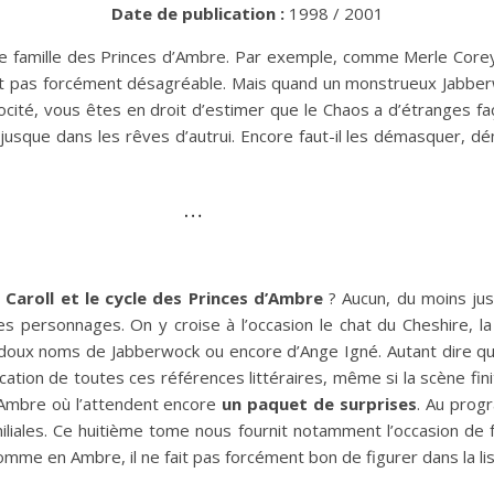
Date de publication :
1998 / 2001
stre famille des Princes d’Ambre. Par exemple, comme Merle Corey
est pas forcément désagréable. Mais quand un monstrueux Jabberw
rocité, vous êtes en droit d’estimer que le Chaos a d’étranges fa
que dans les rêves d’autrui. Encore faut-il les démasquer, démêl
…
 Caroll et le cycle des Princes d’Ambre
? Aucun, du moins jus
 personnages. On y croise à l’occasion le chat du Cheshire, la 
ux noms de Jabberwock ou encore d’Ange Igné. Autant dire que 
cation de toutes ces références littéraires, même si la scène fin
n Ambre où l’attendent encore
un paquet de surprises
. Au prog
iliales. Ce huitième tome nous fournit notamment l’occasion de 
omme en Ambre, il ne fait pas forcément bon de figurer dans la lis