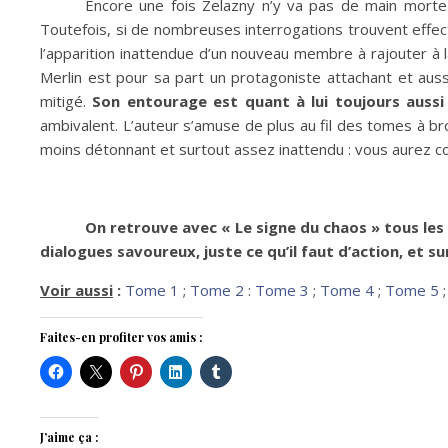
Encore une fois Zelazny n’y va pas de main mort
Toutefois, si de nombreuses interrogations trouvent effect
l’apparition inattendue d’un nouveau membre à rajouter à 
Merlin est pour sa part un protagoniste attachant et aus
mitigé.
Son entourage est quant à lui toujours aussi
ambivalent. L’auteur s’amuse de plus au fil des tomes à brou
moins détonnant et surtout assez inattendu : vous aurez co
On retrouve avec « Le signe du chaos » tous les
dialogues savoureux, juste ce qu’il faut d’action, et
Voir aussi
:
Tome 1
;
Tome 2
:
Tome 3
;
Tome 4
;
Tome 5
Faites-en profiter vos amis :
J’aime ça :