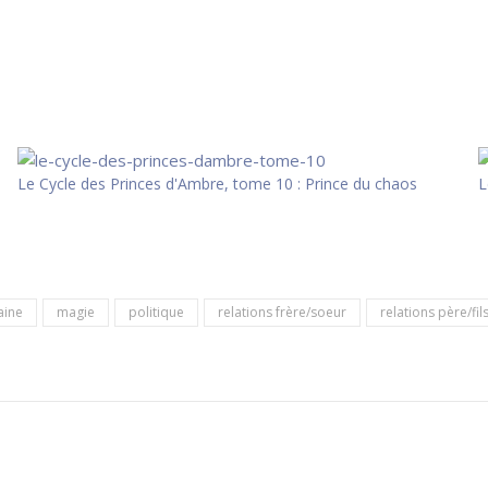
Le Cycle des Princes d'Ambre, tome 10 : Prince du chaos
L
aine
magie
politique
relations frère/soeur
relations père/fil