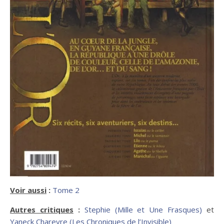
Voir aussi
:
Tome 2
Autres critiques
:
Stephie (Mille et Une Frasques)
et
Yaneck Chareyre (Les Chroniques de l’Invisible)