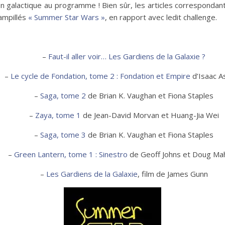
ion galactique au programme ! Bien sûr, les articles correspondan
tampillés
« Summer Star Wars »
, en rapport avec ledit challenge.
–
Faut-il aller voir… Les Gardiens de la Galaxie ?
–
Le cycle de Fondation, tome 2 : Fondation et Empire
d’Isaac A
–
Saga, tome 2
de Brian K. Vaughan et Fiona Staples
–
Zaya, tome 1
de Jean-David Morvan et Huang-Jia Wei
–
Saga, tome 3
de Brian K. Vaughan et Fiona Staples
–
Green Lantern, tome 1 : Sinestro
de Geoff Johns et Doug Ma
–
Les Gardiens de la Galaxie
, film de James Gunn