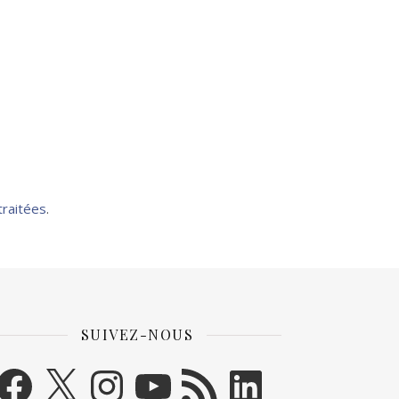
traitées
.
SUIVEZ-NOUS
acebook
X
Instagram
YouTube
Flux RSS
LinkedIn