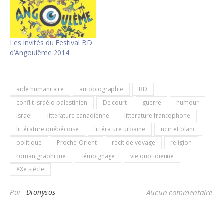
Les invités du Festival BD
d’Angoulême 2014
aide humanitaire
autobiographie
BD
conflit israélo-palestinien
Delcourt
guerre
humour
Israël
littérature canadienne
littérature francophone
littérature québécoise
littérature urbaine
noir et blanc
politique
Proche-Orient
récit de voyage
religion
roman graphique
témoignage
vie quotidienne
XXe siècle
Par
Dionysos
Aucun commentaire