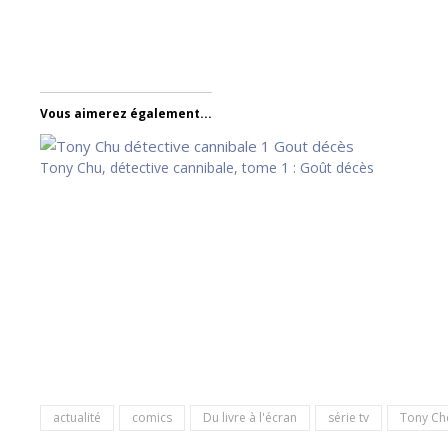
Vous aimerez également...
Tony Chu, détective cannibale, tome 1 : Goût décès
actualité
comics
Du livre à l'écran
série tv
Tony C