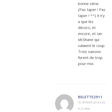
bonne série.
(Pas taper ! Pas
taper ! ^^) Il n’y
a que les
décors, et
encore, et Ian
McShane qui
valaient le coup.
Trois saisons
furent de trop
pour moi.
BELETTE2911
10 FÉVRIER 2014 À 20
H 21 MIN