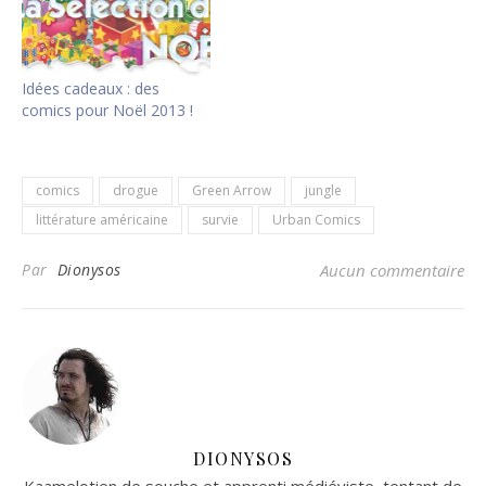
Idées cadeaux : des
comics pour Noël 2013 !
comics
drogue
Green Arrow
jungle
littérature américaine
survie
Urban Comics
Par
Dionysos
Aucun commentaire
DIONYSOS
Kaamelotien de souche et apprenti médiéviste, tentant de