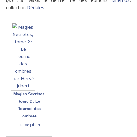
que l’on verse
, le dernier né des éditions
Mnémos
,
collection
Dédales
.
Magies Secrètes,
tome 2 : Le
Tournoi des
ombres
Hervé Jubert