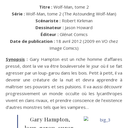
Titre :
Wolf-Man, tome 2
Série :
Wolf-Man, tome 2 (The Astounding Wolf-Man)
Scénariste :
Robert Kirkman
Dessinateur :
Jason Howard
Éditeur :
Glénat Comics
Date de publication :
18 avril 2012 (2009 en VO chez
Image Comics)
Synopsis
:
Gary Hampton est un riche homme d’affaires
pressé, dont la vie va être bouleversée le jour où il se fait
agresser par un loup-garou dans les bois. Petit à petit, il va
devenir une créature de la nuit et devra apprendre à
maîtriser ses pouvoirs et ses pulsions. Il va aussi découvrir
progressivement un monde occulte où les lycanthropes
vivent en clans rivaux, et prendre conscience de l’existence
d’autres monstres tels que les vampires…
Gary Hampton,
loup-garou, super-