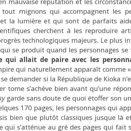
ien mauvaise réputation et les circonstan
ts tout mignons qui accompagnent les p
eu et la lumière et qui sont de parfaits a
ientifiques cherchent à les reproduire art
rogrès technologiques majeurs. Le plus int
qui se produit quand les personnages se t
 qui allait de paire avec les perso
mpire qui naturellement apparaît comme « l
 se demander si la République de Kioka n’e
er tome s’achève bien avant qu’une répons
ky
garde sans doute de quoi étoffer son uni
uelques 170 pages, les personnages qui ap
is bien que plutôt classiques jusque là 
le qui s’atténue au gré des pages qui fait