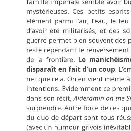
famille impériale semble avoir b
mystérieuses. Ces petits espri
élément parmi l’air, l’eau, le f
d’avoir été militarisés, et des sc
guerre permet bien souvent des p
reste cependant le renversement 
de la frontière.
Le manichéisme
disparaît en fait d’un coup
. L’e
net que cela. On en vient même à
intentions. Évidemment ce premi
dans son récit,
Alderamin on the S
surprendre. Autre force de ces q
du duo de départ sont tous réuss
(avec un humour grivois inévitab