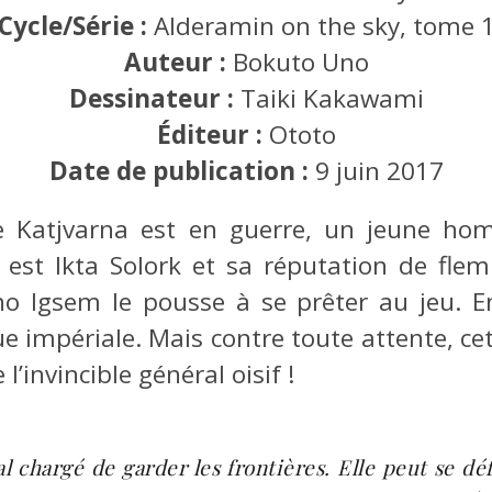
Cycle/Série :
Alderamin on the sky, tome 
Auteur :
Bokuto Uno
Dessinateur :
Taiki Kakawami
Éditeur :
Ototo
Date de publication :
9 juin 2017
de Katjvarna est en guerre, un jeune ho
 est Ikta Solork et sa réputation de fle
o Igsem le pousse à se prêter au jeu. En
ue impériale. Mais contre toute attente, c
l’invincible général oisif !
l chargé de garder les frontières. Elle peut se dé