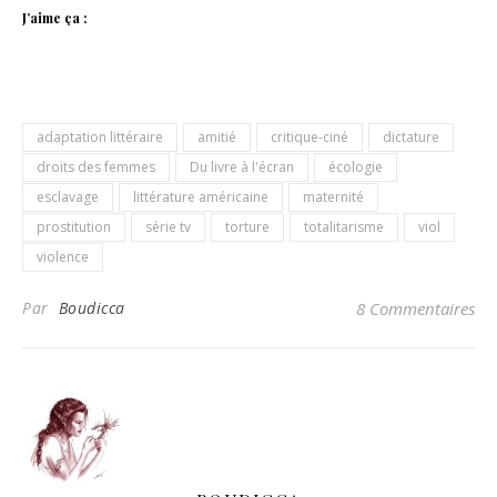
J’aime ça :
adaptation littéraire
amitié
critique-ciné
dictature
droits des femmes
Du livre à l'écran
écologie
esclavage
littérature américaine
maternité
prostitution
série tv
torture
totalitarisme
viol
violence
Par
Boudicca
8 Commentaires