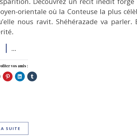
sparition. Découvrez un récit inédit forgé
oyen-orientale où la Conteuse la plus célèb
’elle nous ravit. Shéhérazade va parler. E
rité.
…
ofiter vos amis :
LA SUITE