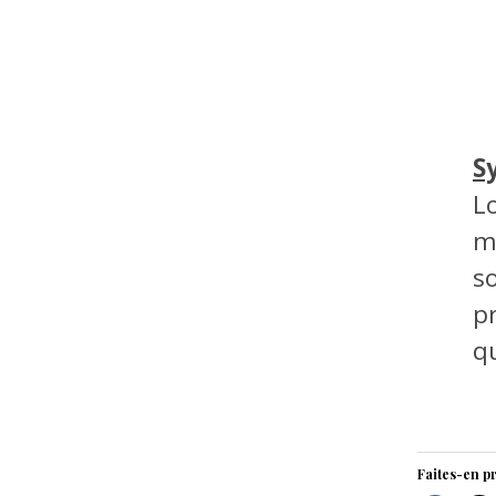
S
L
m
s
p
qu
Faites-en pr