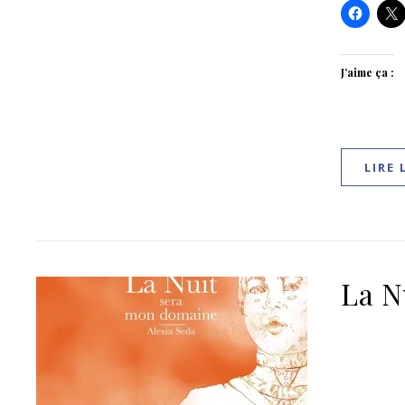
J’aime ça :
LIRE 
La N