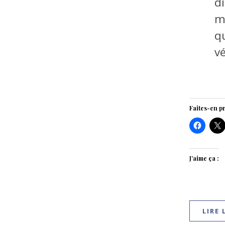
di
m
qu
vé
Faites-en pr
J’aime ça :
LIRE 