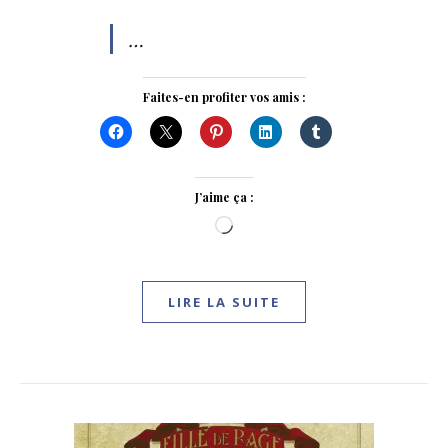
…
Faites-en profiter vos amis :
J’aime ça :
Chargement…
LIRE LA SUITE