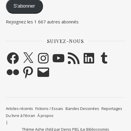
S'abonner
Rejoignez les 1 667 autres abonnés
SUIVEZ-NOUS
Facebook
X
Instagram
YouTube
Flux RSS
LinkedIn
Tumblr
Flickr
Pinterest
E-mail
Articles récents
Fictions / Essais
Bandes Dessinées
Reportages
Du livre à l’écran
À propos
Thème Ashe child par
Denis PIEL (Le Bibliocosme)
.