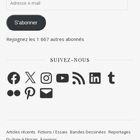
S'abonner
Rejoignez les 1 667 autres abonnés
SUIVEZ-NOUS
Facebook
X
Instagram
YouTube
Flux RSS
LinkedIn
Tumblr
Flickr
Pinterest
E-mail
Articles récents
Fictions / Essais
Bandes Dessinées
Reportages
Du livre à l’écran
À propos